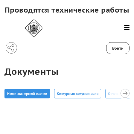
Проводятся технические работы
Войти
Документы
Итоги экспертной оценки
Конкурсная документация
Отчеты
Ит